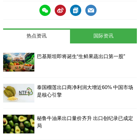
热点资讯
国际资讯
巴基斯坦即将诞生“生鲜果蔬出口第一股”
泰国榴莲出口商净利润大增近60% 中国市场
是核心引擎
秘鲁牛油果出口量价齐升 出口创纪录已成定
局