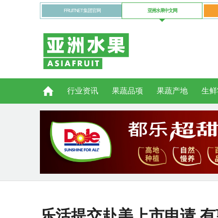
FRUITNET 集团官网
亚洲水果中文网
行业资讯
果蔬品项
果蔬产地
生鲜
乐活提交赴美上市申请 