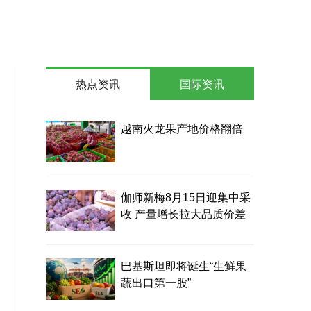
热点资讯
国际资讯
越南火龙果产地价格翻倍
伽师新梅8月15日迎集中采
收 产量增长拉大品质价差
巴基斯坦即将诞生“生鲜果
蔬出口第一股”