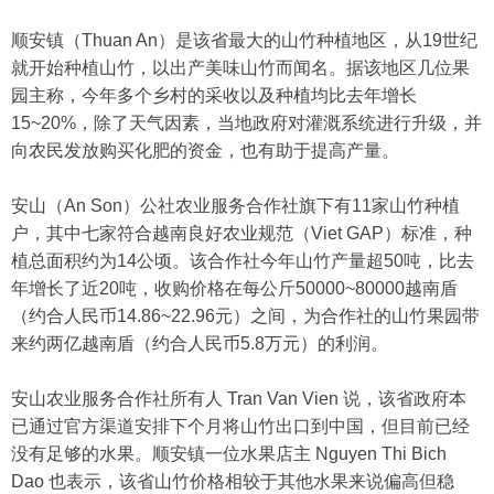
顺安镇（Thuan An）是该省最大的山竹种植地区，从19世纪
就开始种植山竹，以出产美味山竹而闻名。据该地区几位果
园主称，今年多个乡村的采收以及种植均比去年增长
15~20%，除了天气因素，当地政府对灌溉系统进行升级，并
向农民发放购买化肥的资金，也有助于提高产量。
安山（An Son）公社农业服务合作社旗下有11家山竹种植
户，其中七家符合越南良好农业规范（Viet GAP）标准，种
植总面积约为14公顷。该合作社今年山竹产量超50吨，比去
年增长了近20吨，收购价格在每公斤50000~80000越南盾
（约合人民币14.86~22.96元）之间，为合作社的山竹果园带
来约两亿越南盾（约合人民币5.8万元）的利润。
安山农业服务合作社所有人 Tran Van Vien 说，该省政府本
已通过官方渠道安排下个月将山竹出口到中国，但目前已经
没有足够的水果。顺安镇一位水果店主 Nguyen Thi Bich
Dao 也表示，该省山竹价格相较于其他水果来说偏高但稳