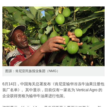
图源：肯尼亚民族报业集团（NMG）
6月14日，中国海关总署发布《肯尼亚输华冷冻牛油果注册包
装厂名单》。其中显示，目前仅有一家名为 Vertical Agro 的
企业获得资格为输华牛油果进行包装。