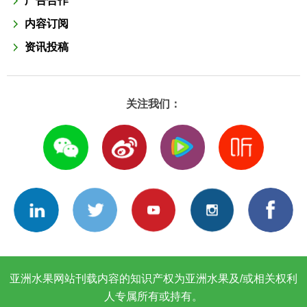
广告合作
内容订阅
资讯投稿
关注我们：
亚洲水果网站刊载内容的知识产权为亚洲水果及/或相关权利
人专属所有或持有。