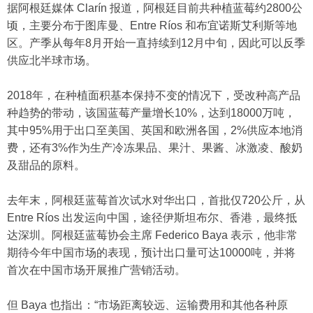
据阿根廷媒体 Clarín 报道，阿根廷目前共种植蓝莓约2800公
顷，主要分布于图库曼、Entre Ríos 和布宜诺斯艾利斯等地
区。产季从每年8月开始一直持续到12月中旬，因此可以反季
供应北半球市场。
2018年，在种植面积基本保持不变的情况下，受改种高产品
种趋势的带动，该国蓝莓产量增长10%，达到18000万吨，
其中95%用于出口至美国、英国和欧洲各国，2%供应本地消
费，还有3%作为生产冷冻果品、果汁、果酱、冰激凌、酸奶
及甜品的原料。
去年末，阿根廷蓝莓首次试水对华出口，首批仅720公斤，从
Entre Ríos 出发运向中国，途径伊斯坦布尔、香港，最终抵
达深圳。阿根廷蓝莓协会主席 Federico Baya 表示，他非常
期待今年中国市场的表现，预计出口量可达10000吨，并将
首次在中国市场开展推广营销活动。
但 Baya 也指出：“市场距离较远、运输费用和其他各种原