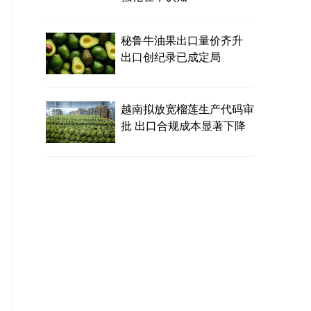
秘鲁牛油果出口量价齐升
出口创纪录已成定局
越南拟放宽榴莲生产代码审
批 出口合规成本显著下降