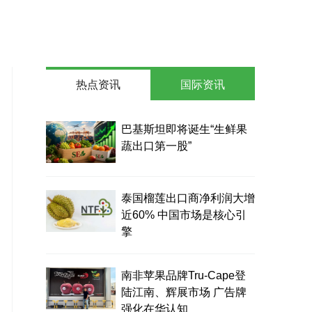
热点资讯
国际资讯
巴基斯坦即将诞生“生鲜果
蔬出口第一股”
泰国榴莲出口商净利润大增
近60% 中国市场是核心引
擎
南非苹果品牌Tru-Cape登
陆江南、辉展市场 广告牌
强化在华认知