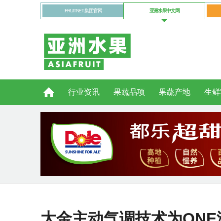
FRUITNET 集团官网
亚洲水果中文网
行业资讯
果蔬品项
果蔬产地
生鲜
大金主动气调技术为ON