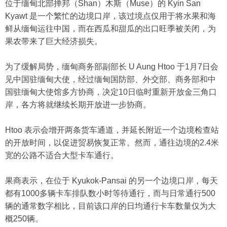
位于缅甸北部掸邦（Shan）木斯（Muse）的 Kyin San
Kyawt 是一个繁忙的边境口岸，该过境点仅用于将水果和海
鲜从缅甸运往中国，而在西瓜和甜瓜的出口旺季被关闭，为
果农带来了巨大经济损失。
为了缓解局势，缅甸商务部副部长 U Aung Htoo 于1月7日会
见中国驻缅甸大使，经过缅甸国防部、外交部、商务部和中
国驻缅甸大使馆多方协商，决定10日临时重新开放金三角口
岸，各方将就继续长期开放进一步协商。
Htoo 表示会增开两条货车通道，并延长附近一个边境检查站
的开放时间，以促进贸易恢复正常。然而，通往边境的2.4米
宽的公路不适合大型卡车通行。
果商表示，在位于 Kyukok-Pansai 的另一个边境口岸，每天
都有1000多辆卡车排队数小时等待通行，而与日常通行500
辆的通常数字相比，目前该口岸的日均通行卡车数量仅为大
概250辆。