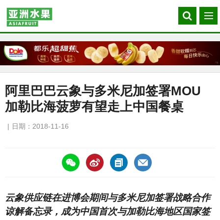
Search
菜
our
单
site
阿里巴巴云象与多米尼加签署MOU
加勒比海菠萝有望走上中国餐桌
日期：2018-11-16
https://asiafruitchina.net/17485.html
云象供应链在进博会期间与多米尼加签署战略合作
谅解备忘录，成为中国首次与加勒比海地区国家签