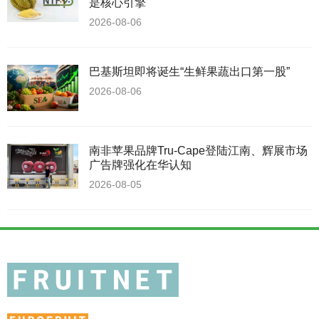
是核心引擎
2026-08-06
巴基斯坦即将诞生“生鲜果蔬出口第一股”
2026-08-06
南非苹果品牌Tru-Cape登陆江南、辉展市场
广告牌强化在华认知
2026-08-05