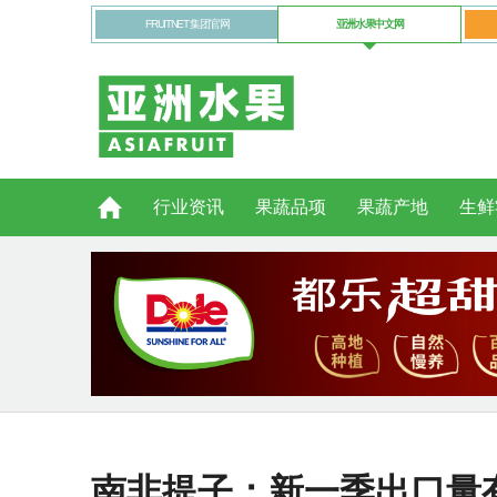
FRUITNET 集团官网
亚洲水果中文网
行业资讯
果蔬品项
果蔬产地
生鲜
南非提子：新一季出口量有