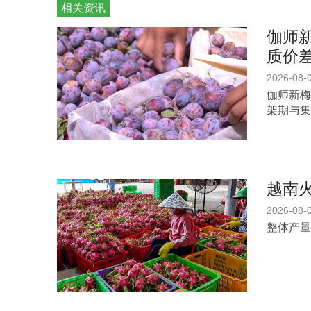
相关资讯
伽师新
质价
2026-08-
伽师新梅
架期与集
越南
2026-08-
整体产量