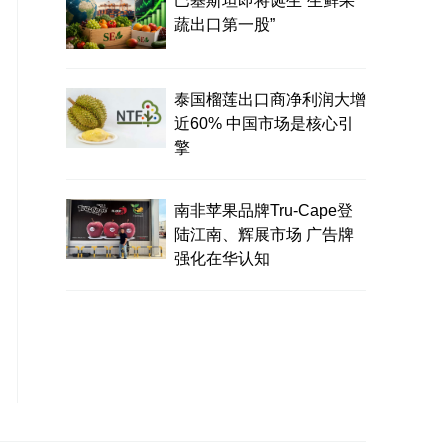
巴基斯坦即将诞生“生鲜果
蔬出口第一股”
泰国榴莲出口商净利润大增
近60% 中国市场是核心引
擎
南非苹果品牌Tru-Cape登
陆江南、辉展市场 广告牌
强化在华认知