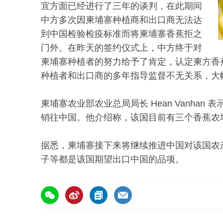
宜方面已经进行了三年的谈判，在此期间
中方多次因柬埔寨种植商和出口商无法达
到中国检验检疫标准而将柬埔寨香蕉拒之
门外。在昨天的签约仪式上，中方终于对
柬埔寨种植者的努力给予了肯定，认定柬方香
种植者和出口商的多年指导监督不无关系，大
柬埔寨农业部农业总局局长 Hean Vanha
销往中国。他介绍称，该国目前有三个香蕉农场
据悉，柬埔寨接下来将继续推进中国对该国农
子等都是该国期望出口中国的品项。