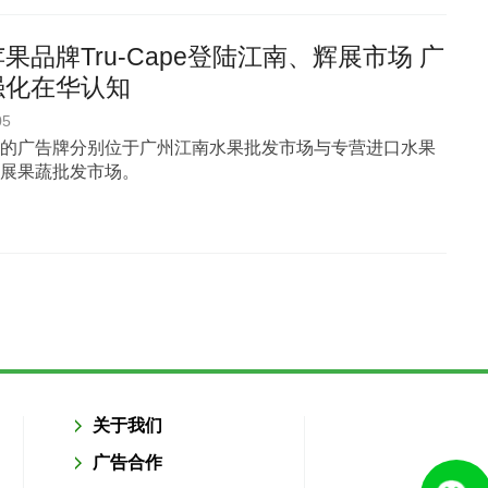
果品牌Tru-Cape登陆江南、辉展市场 广
强化在华认知
05
的广告牌分别位于广州江南水果批发市场与专营进口水果
展果蔬批发市场。
关于我们
广告合作