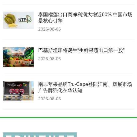
泰国榴莲出口商净利润大增近60% 中国市场
是核心引擎
2026-08-06
巴基斯坦即将诞生“生鲜果蔬出口第一股”
2026-08-06
南非苹果品牌Tru-Cape登陆江南、辉展市场
广告牌强化在华认知
2026-08-05