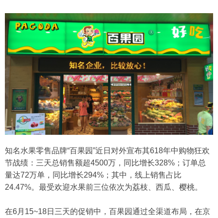
知名水果零售品牌“百果园”近日对外宣布其618年中购物狂欢
节战绩：三天总销售额超4500万，同比增长328%；订单总
量达72万单，同比增长294%；其中，线上销售占比
24.47%。最受欢迎水果前三位依次为荔枝、西瓜、樱桃。
在6月15~18日三天的促销中，百果园通过全渠道布局，在京