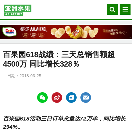
Search
菜
our
单
site
百果园618战绩：三天总销售额超
4500万 同比增长328％
日期：2018-06-25
https://asiafruitchina.net/17115.html
百果园618活动三日订单总量达72万单，同比增长
294%。