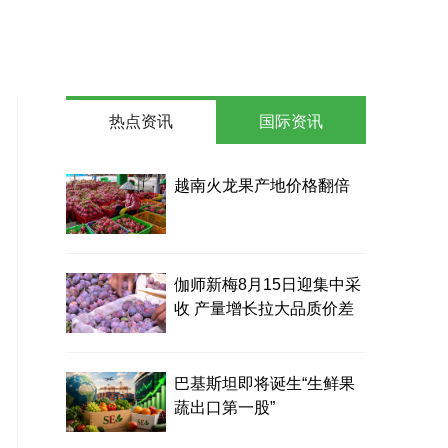
热点资讯
国际资讯
越南火龙果产地价格翻倍
伽师新梅8月15日迎集中采
收 产量增长拉大品质价差
巴基斯坦即将诞生“生鲜果
蔬出口第一股”