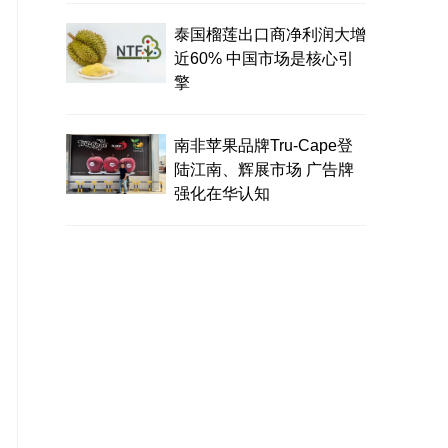
泰国榴莲出口商净利润大增
近60% 中国市场是核心引
擎
南非苹果品牌Tru-Cape登
陆江南、辉展市场 广告牌
强化在华认知