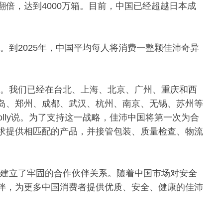
倍，达到4000万箱。目前，中国已经超越日本成
。到2025年，中国平均每人将消费一整颗佳沛奇异
张。我们已经在台北、上海、北京、广州、重庆和西
岛、郑州、成都、武汉、杭州、南京、无锡、苏州等
olly说。为了支持这一战略，佳沛中国将第一次为合
求提供相匹配的产品，并接管包装、质量检查、物流
商建立了牢固的合作伙伴关系。随着中国市场对安全
伴，为更多中国消费者提供优质、安全、健康的佳沛