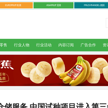
EUROFRUIT 欧洲
ASIAFRUIT 亚洲
FRUCHTHANDEL 德国
零售
行业人物
行业活动
内容订阅
广告合作
资
仓储服务 中国试种项目进入第三