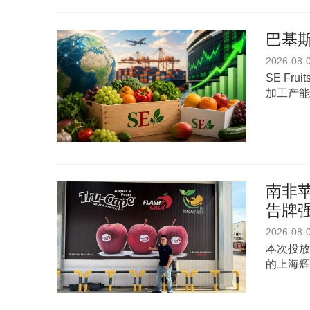
巴基斯
2026-08-
SE Fr
加工产能
南非苹
告牌
2026-08-
本次投放
的上海辉