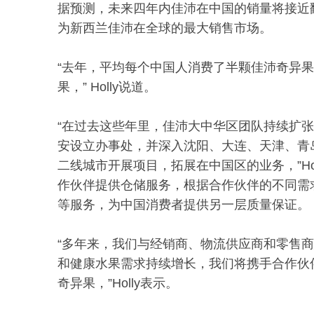
据预测，未来四年内佳沛在中国的销量将接近翻
为新西兰佳沛在全球的最大销售市场。
“去年，平均每个中国人消费了半颗佳沛奇异果
果，” Holly说道。
“在过去这些年里，佳沛大中华区团队持续扩
安设立办事处，并深入沈阳、大连、天津、青
二线城市开展项目，拓展在中国区的业务，”H
作伙伴提供仓储服务，根据合作伙伴的不同需
等服务，为中国消费者提供另一层质量保证。
“多年来，我们与经销商、物流供应商和零售
和健康水果需求持续增长，我们将携手合作伙
奇异果，”Holly表示。