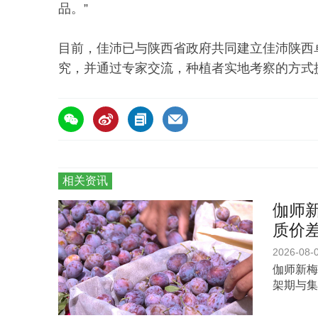
品。”
目前，佳沛已与陕西省政府共同建立佳沛陕西
究，并通过专家交流，种植者实地考察的方式
相关资讯
伽师新
质价
2026-08-
伽师新梅
架期与集