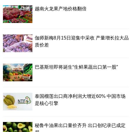
越南火龙果产地价格翻倍
伽师新梅8月15日迎集中采收 产量增长拉大品
质价差
巴基斯坦即将诞生“生鲜果蔬出口第一股”
泰国榴莲出口商净利润大增近60% 中国市场
是核心引擎
秘鲁牛油果出口量价齐升 出口创纪录已成定