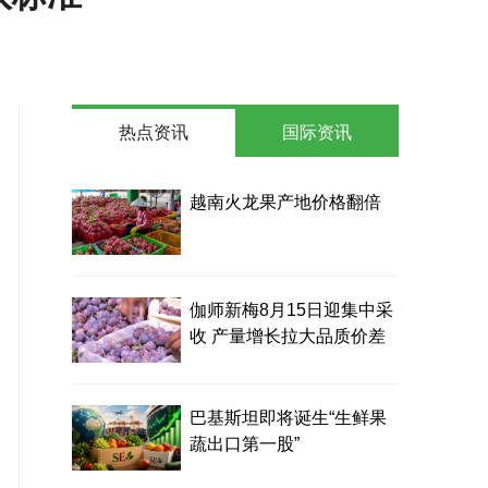
热点资讯
国际资讯
越南火龙果产地价格翻倍
伽师新梅8月15日迎集中采
收 产量增长拉大品质价差
巴基斯坦即将诞生“生鲜果
蔬出口第一股”