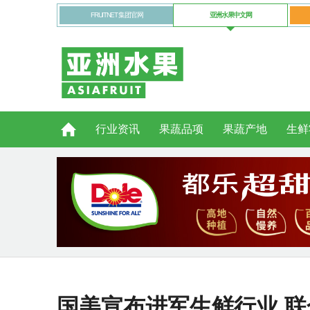
FRUITNET 集团官网
亚洲水果中文网
行业资讯
果蔬品项
果蔬产地
生鲜
国美宣布进军生鲜行业 联