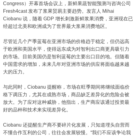
Congress）开幕首场会议上，新鲜果蔬智能预测与咨询公司
Fresh4cast 发布了浆果贸易主要趋势。发言人 Mihai
Ciobanu 说，随着 GDP 增长刺激新鲜浆果消费，亚洲现在已
经超过北美和欧洲成为了世界最大浆果消费地区。
尽管近几个产季蓝莓在亚洲市场的价格趋于稳定，但仍远高
于欧洲和美国水平，使得远东成为对智利出口商更具吸引力
的市场。目前美国仍是智利蓝莓的主要出口目的地。但随着
中国需求的增加，未来几年对亚洲市场的供应将面临越来越
大的压力。
与此同时，Ciobanu 提醒称，市场在旺季期间将继续面临价
格下调压力，尤其在成熟市场，商品缺乏差异化的危险会被
放大。为了应对这种威胁，他指出，生产商应该通过投资最
好的品种和技术来实现差异化。
Ciobanu 还提醒生产商不要碎片化发展，只知道埋头自营而
不懂合作互利的公司，往往会发展较慢。“我们不应该争论我