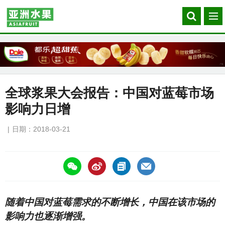
Search
菜
our
单
site
全球浆果大会报告：中国对蓝莓市场
影响力日增
日期：2018-03-21
https://asiafruitchina.net/16759.html
随着中国对蓝莓需求的不断增长，中国在该市场的
影响力也逐渐增强。