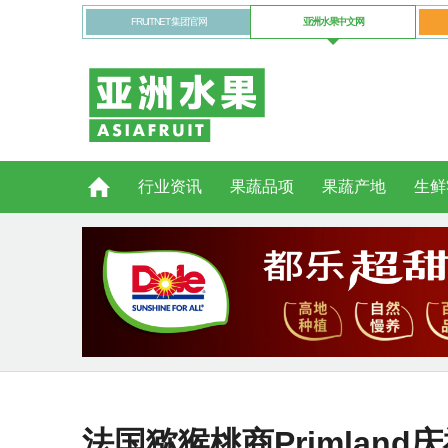
FRUITNET 集团官网
亚洲水果中文网
行业资讯
果蔬品项
果蔬产地
生鲜
法国猕猴桃商Primlan