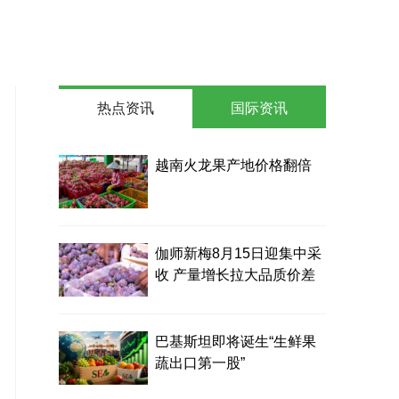
热点资讯
国际资讯
越南火龙果产地价格翻倍
伽师新梅8月15日迎集中采
收 产量增长拉大品质价差
巴基斯坦即将诞生“生鲜果
蔬出口第一股”