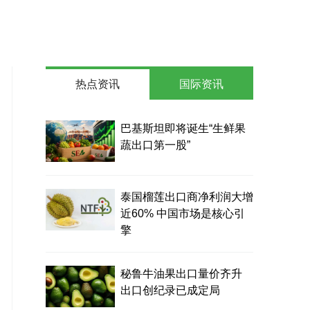
热点资讯
国际资讯
巴基斯坦即将诞生“生鲜果
蔬出口第一股”
泰国榴莲出口商净利润大增
近60% 中国市场是核心引
擎
秘鲁牛油果出口量价齐升
出口创纪录已成定局