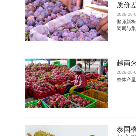
质价
2026-08-
伽师新梅
架期与集
越南
2026-08-
整体产量
泰国榴