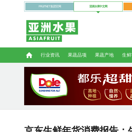
FRUITNET 集团官网
亚洲水果中文网
行业资讯
果蔬品项
果蔬产地
生鲜
京东生鲜年货消费报告：生