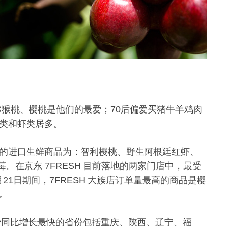
/猕猴桃、樱桃是他们的最爱；70后偏爱买猪牛羊鸡肉
鱼类和虾类居多。
迎的进口生鲜商品为：智利樱桃、野生阿根廷红虾、
在京东 7FRESH 目前落地的两家门店中，最受
21日期间，7FRESH 大族店订单量最高的商品是樱
台。
消费同比增长最快的省份包括重庆、陕西、辽宁、福