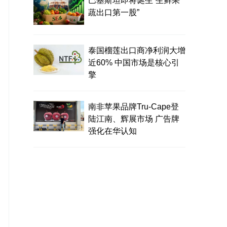
巴基斯坦即将诞生“生鲜果
蔬出口第一股”
泰国榴莲出口商净利润大增
近60% 中国市场是核心引
擎
南非苹果品牌Tru-Cape登
陆江南、辉展市场 广告牌
强化在华认知