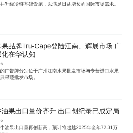
并升级冷链基础设施，以满足日益增长的国际市场需求。
果品牌Tru-Cape登陆江南、辉展市场 广
强化在华认知
05
的广告牌分别位于广州江南水果批发市场与专营进口水果
展果蔬批发市场。
牛油果出口量价齐升 出口创纪录已成定局
05
牛油果出口量再创新高，预计将超越2025年全年72.31万