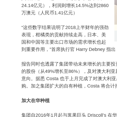
24.14亿元），利润则增长14.5%达到2860
万澳元（人民币1.41亿元）
“这些数字结果说明了2018上半财年的强劲
表现，柑橘类的贡献持续走高，日本、美
国和中国等主要出口市场的需求增长也起
到重要作用，”首席执行官 Harry Debne
报告同时也透露了集团带动未来增长的主要投资方向
的股份（从49%增长至86%），及对澳大利亚新南威
意向。据悉 Costa 也于上月完成了对澳大利亚昆士
购。加之集团扩大的自有种植，Costa 将合计
加大在华种植
集团自2016年1月起与浆果巨头 Driscol