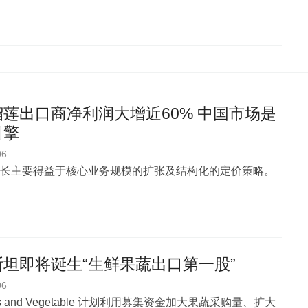
莲出口商净利润大增近60% 中国市场是
引擎
06
长主要得益于核心业务规模的扩张及结构化的定价策略。
坦即将诞生“生鲜果蔬出口第一股”
06
uits and Vegetable 计划利用募集资金加大果蔬采购量、扩大