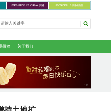
FRESH PRODUCE JOURNAL 英国
PRODUCE PLUS 澳洲-新西兰
讯投稿
关于我们
华增持土地扩