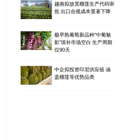
越南拟放宽榴莲生产代码审
批 出口合规成本显著下降
极早熟葡萄新品种“中葡魅
影”填补市场空白 生产周期
仅90天
中企拟投资印尼供应链 涵
盖榴莲等优势品类