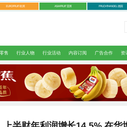
EUROFRUIT 欧洲
ASIAFRUIT 亚洲
FRUCHTHANDEL 德国
零售
行业人物
行业活动
内容订阅
广告合作
资
：上半财年利润增长14.5% 在