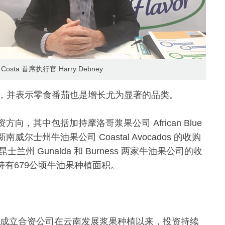
Costa 首席执行官 Harry Debney
y 指出，并表示零食番茄也是增长尤为显著的品类。
，其中包括加持摩洛哥浆果公司 African Blue
尔士州牛油果公司 Coastal Avocados 的收购
兰州 Gunalda 和 Burness 两家牛油果公司的收
持有679公顷牛油果种植面积。
l’s 在华成立合资公司在云南发展浆果种植以来，投资持续