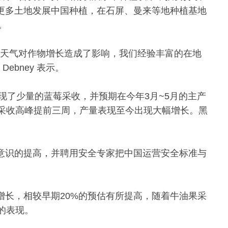
增持更多土地发展中国种植，在石屏、曼来等地种植基地
。
的天气对作物增长造成了影响，我们经验丰富的在地
Debney 表示。
现了少量的蓝莓采收，并预期在今年3月~5月的主产
采收高峰提前三周，产量表现至今出现大幅增长。黑
安全意识的提高，并聘用安全专家把中国运营安全标准与
%的增长，相较早期20%的预估有所提高，随着牛油果采
的表现。