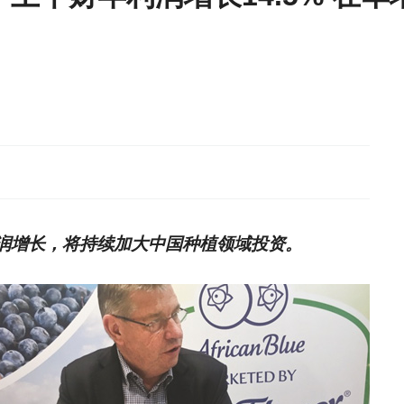
利润增长，将持续加大中国种植领域投资。