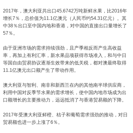
2017年，澳大利亚共出口45.6742万吨新鲜水果，比2016年
增长7％，总价值为11.1亿澳元（人民币约54.31亿元）。其
中38％出口至中国内地和香港，对中国的直接出口量增长了
57％。
由于亚洲市场的需求持续强劲，且产季相反而产生高收益
率，再加上有利汇率，新水果品项获得市场准入，和与中日
等国自由贸易协议逐渐生效带来的低关税，都对澳最终取得
11.1亿澳元出口额产生了带动作用。
澳大利亚与智利、南非和新西兰在内的其他南半球供应商，
利用中国对反季节水果的需求增长，使中国内地市场成为出
口额增长的主要推动力，远远抵消了与香港贸易额的下降。
2017年受澳大利亚鲜橙、桔子和葡萄需求强劲的推动，对日
贸易额也进一步上涨了6％。