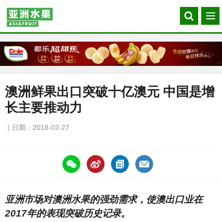
Search
菜
our
单
site
澳洲鲜果出口突破十亿澳元 中国是增
长主要推动力
日期：2018-02-27
https://asiafruitchina.net/16665.html
亚洲市场对澳洲水果的强劲需求，使澳出口业在
2017年的表现突破历史记录。