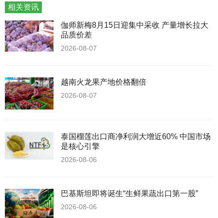
相关资讯
伽师新梅8月15日迎集中采收 产量增长拉大
品质价差
2026-08-07
越南火龙果产地价格翻倍
2026-08-07
泰国榴莲出口商净利润大增近60% 中国市场
是核心引擎
2026-08-06
巴基斯坦即将诞生“生鲜果蔬出口第一股”
2026-08-06