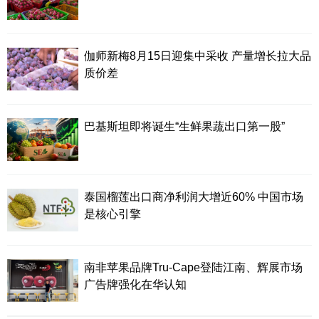
伽师新梅8月15日迎集中采收 产量增长拉大品
质价差
巴基斯坦即将诞生“生鲜果蔬出口第一股”
泰国榴莲出口商净利润大增近60% 中国市场
是核心引擎
南非苹果品牌Tru-Cape登陆江南、辉展市场
广告牌强化在华认知