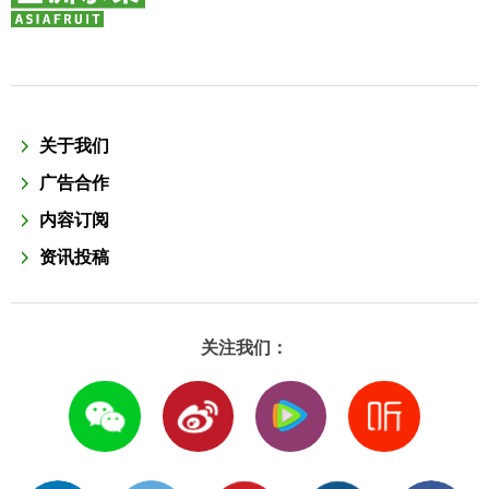
关于我们
广告合作
内容订阅
资讯投稿
关注我们：