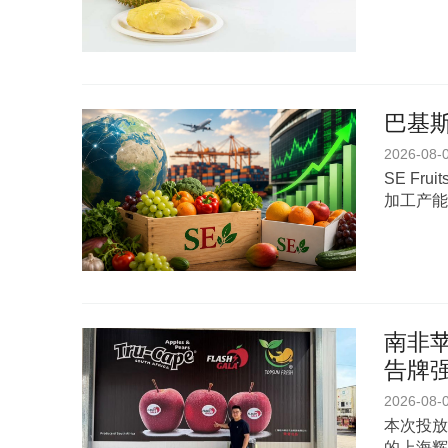
巴基斯
2026-08-
SE Fr
加工产能
南非苹
告牌
2026-08-
本次投放
的上海辉