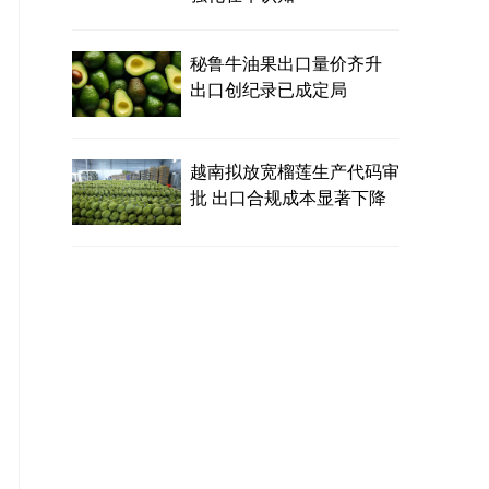
秘鲁牛油果出口量价齐升
出口创纪录已成定局
越南拟放宽榴莲生产代码审
批 出口合规成本显著下降