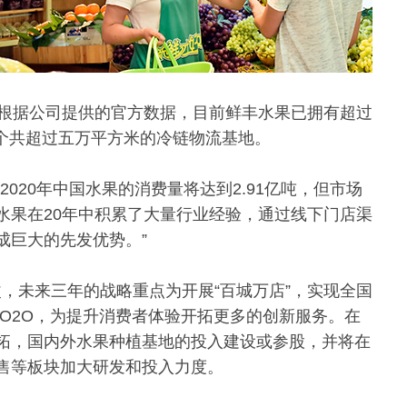
。根据公司提供的官方数据，目前鲜丰水果已拥有超过
七个共超过五万平方米的冷链物流基地。
020年中国水果的消费量将达到2.91亿吨，但市场
水果在20年中积累了大量行业经验，通过线下门店渠
成巨大的先发优势。”
股改，未来三年的战略重点为开展“百城万店”，实现全国
O2O，为提升消费者体验开拓更多的创新服务。在
拓，国内外水果种植基地的投入建设或参股，并将在
售等板块加大研发和投入力度。