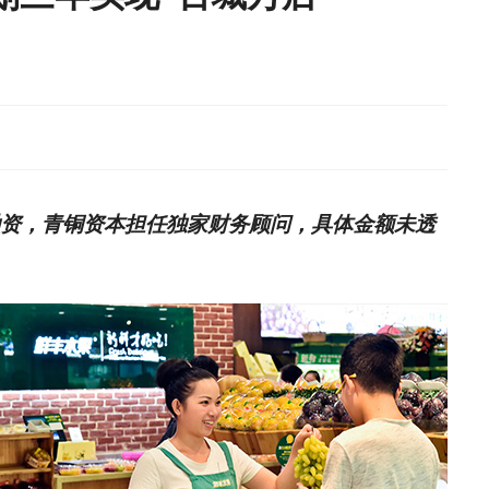
融资，青铜资本担任独家财务顾问，具体金额未透