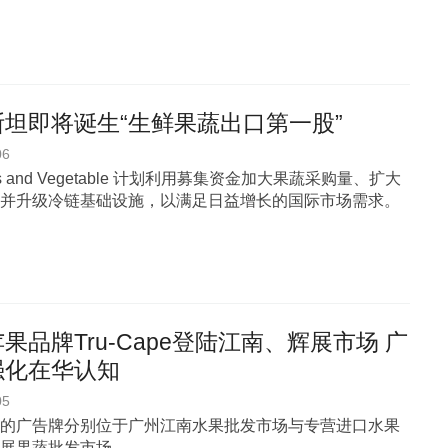
坦即将诞生“生鲜果蔬出口第一股”
06
uits and Vegetable 计划利用募集资金加大果蔬采购量、扩大
并升级冷链基础设施，以满足日益增长的国际市场需求。
果品牌Tru-Cape登陆江南、辉展市场 广
强化在华认知
05
的广告牌分别位于广州江南水果批发市场与专营进口水果
展果蔬批发市场。