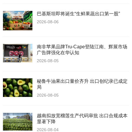
巴基斯坦即将诞生“生鲜果蔬出口第一股”
2026-08-06
南非苹果品牌Tru-Cape登陆江南、辉展市场
广告牌强化在华认知
2026-08-05
秘鲁牛油果出口量价齐升 出口创纪录已成定
局
2026-08-05
越南拟放宽榴莲生产代码审批 出口合规成本
显著下降
2026-08-04