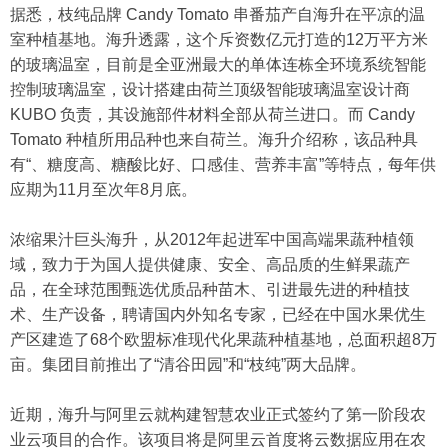
据悉，枝纯品牌 Candy Tomato 串番茄产自海升在平凉的温
室种植基地。海升透露，这个斥资数亿元打造的12万平方米
的玻璃温室，目前是全亚洲最大的单体连栋全环境系统智能
控制玻璃温室，设计搭建由荷兰顶级智能玻璃温室设计商
KUBO 负责，其设施部件材料全部从荷兰进口。而 Candy
Tomato 种植所用品种也来自荷兰。海升介绍称，该品种具
有“、糖度高、糖酸比好、口感佳、营养丰富”等特点，每年供
应期为11月至次年8月底。
浓缩果汁巨头海升，从2012年起进军中国高端果蔬种植领
域，致力于为国人提供健康、安全、高品质的生鲜果蔬产
品，在全球范围甄选优质品种苗木、引进最先进的种植技
术、生产设备，聘请国内外知名专家，已经在中国水果优生
产区建造了68个欧盟标准现代化果蔬种植基地，总面积超8万
亩。集团目前推出了“清谷田园”和“枝纯”两大品牌。
近期，海升与阿里云就构建智慧农业正式签约了第一阶段农
业云项目的合作。该项目将是阿里云首度将云数据应用在农