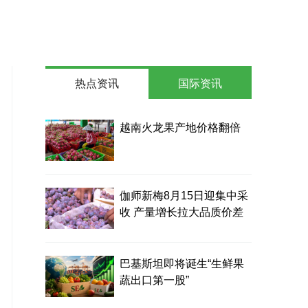
热点资讯
国际资讯
越南火龙果产地价格翻倍
伽师新梅8月15日迎集中采
收 产量增长拉大品质价差
巴基斯坦即将诞生“生鲜果
蔬出口第一股”