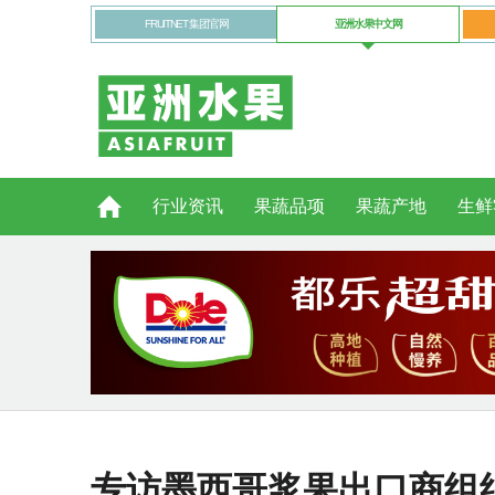
FRUITNET 集团官网
亚洲水果中文网
行业资讯
果蔬品项
果蔬产地
生鲜
专访墨西哥浆果出口商组