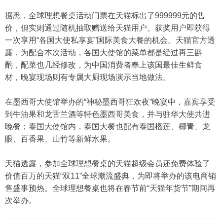
据悉，全球理想餐桌活动门票在天猫标出了999999元的售
价，但实则通过随机抽取赠送给天猫用户。获奖用户即获得
一次享用“各国大使私享宴”国际美食大餐的机会。天猫官方透
露，为配合本次活动，各国大使馆的菜单都是经过再三斟
酌，配菜也几经修改，为中国消费者奉上该国最佳生鲜食
材，晚宴现场则有专属大厨现场演示当地做法。
在墨西哥大使馆举办的“神秘墨西哥狂欢夜”晚宴中，嘉宾享受
到牛油果和龙舌兰酒等特色墨西哥美食，并与驻华大使共进
晚餐；泰国大使馆内，泰国大餐也配有泰国榴莲、椰青、龙
眼、百香果、山竹等新鲜水果。
天猫透露，参加全球理想餐桌的天猫超级会员还免费体验了
价值百万的天猫“双11”全球潮流盛典，为即将举办的该电商销
售盛事预热。全球理想餐桌也将在春节前“天猫年货节”期间再
次举办。