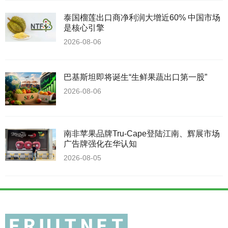
泰国榴莲出口商净利润大增近60% 中国市场
是核心引擎
2026-08-06
巴基斯坦即将诞生“生鲜果蔬出口第一股”
2026-08-06
南非苹果品牌Tru-Cape登陆江南、辉展市场
广告牌强化在华认知
2026-08-05