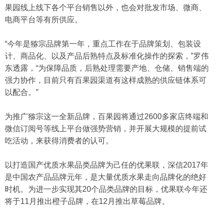
果园线上线下各个平台销售以外，也会对批发市场、微商、
电商平台等有所供应。
“今年是猕宗品牌第一年，重点工作在于品牌策划、包装设
计、商品化、以及产品后熟特点及标准化操作的探索，”罗伟
东透露，“为保障品质，后熟处理需要产地、仓储、销售端的
强力协作，目前只有百果园渠道有这样成熟的供应链体系可
以配合。”
为推广猕宗这一全新品牌，百果园将通过2600多家店终端和
微信订阅号等线上平台做强势营销，并开展大规模的提前试
吃活动，来获得消费者的认可。
以打造国产优质水果品类品牌为己任的优果联，深信2017年
是中国农产品品牌元年，是大量优质水果走向品牌化的绝好
时机。为进一步实现其20个品类品牌的目标，优果联今年还
将于11月推出橙子品牌，在12月推出草莓品牌。