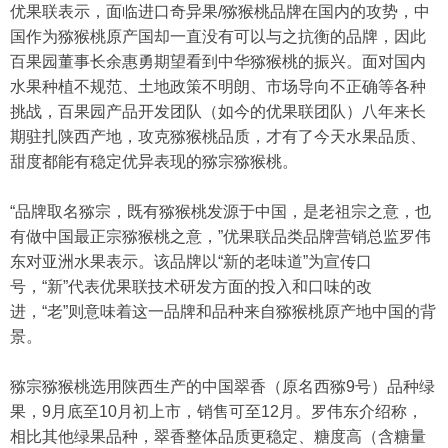
优果联表示，面临进口奇异果/猕猴桃品牌在国内的攻势，中
国作为猕猴桃原产国却一直没有可以与之抗衡的品牌，因此
百果园董事长余惠勇期望看到中华猕猴桃的振兴。面对国内
水果种植不规范、土地政策不明朗、市场导向不正确等各种
挑战，百果园产品开发团队（如今的优果联团队）八年来长
期驻扎陕西产地，攻克猕猴桃品质，才有了今天水果品质、
甜度都能有稳定优异表现的猕宗猕猴桃。
“品牌取名猕宗，既有猕猴桃发源于中国，是老祖宗之意，也
有做中国最正宗猕猴桃之意，”优果联品类品牌营销总监罗伟
东对亚洲水果表示。该品牌以“新的老味道”为宣传口
号，“新”代表优果联技术研发方面的投入和口味的改
进，“老”则意味着这一品牌和品种来自猕猴桃原产地中国的背
景。
猕宗猕猴桃选用陕西生产的中国翠香（原名西猕9号）品种绿
果，9月底至10月初上市，销售可至12月。罗伟东介绍称，
相比其他绿果品种，翠香整体品质更稳定、糖度高（含糖量