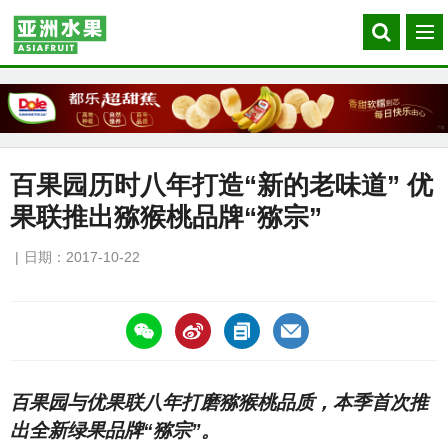
Search
菜
our
单
site
百果园历时八年打造“新的老味道” 优
果联推出猕猴桃品牌“猕宗”
日期：2017-10-22
https://asiafruitchina.net/16363.html
百果园与优果联八年打磨猕猴桃品质，本季首次推
出全新绿果品牌“猕宗”。