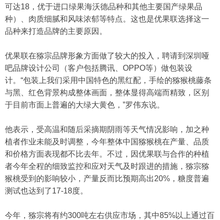
可达18，优于进口绿果海沃德品种和其他主要国产绿果品
种）、肉质细腻和风味浓郁等特点。这也是优果联选择这一
品种来打造品牌的主要原因。
优果联在猕宗品牌形象方面做了较大的投入，聘请到深圳哑
吧品牌设计公司（客户包括腾讯、OPPO等）做包装设
计。“包装上我们采用中国特色的黑红配，手绘的猕猴桃藤条
与黑、红色背景构成整体画面，整体显得高端而精致，区别
于目前市面上普遍的大绿大黄色，”罗伟东说。
他表示，受高温和随后采摘期阴雨等天气情况影响，加之种
植者作业未能及时调整，今年整体中国猕猴桃在产量、品质
和价格方面表现都不比去年。不过，因优果联与合作的种植
者今年全程的细致监控和应对天气及时跟进的措施，猕宗猕
猴桃受到的影响较小，产量反而比预期高出20%，糖度普遍
测试也达到了17-18度。
今年，猕宗将有约300吨左右供应市场，其中85%以上通过百