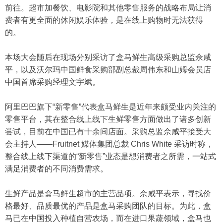
前往。超市加餐饮、电影院和其他零售服务的战略布局让消
费者有更全面的休闲娱乐体验，是在线上购物时无法获得
的。
本场大会随后在现场分别采访了盒马鲜生高级采购总监佘咸
平，以及沃尔玛中国鲜食采购部副总裁周伟东和山姆会员店
中国首席采购经理文宇斌。
阿里巴巴旗下“新零售”代表盒马鲜生是近年来颇受业内关注的
零售平台，其在整合线上线下生鲜零售方面做出了诸多创新
尝试，目前在中国已有十余间店面。采购总监佘咸平接受大
会主持人——Fruitnet 媒体集团总裁 Chris White 采访时称，
整合线上线下渠道的“新零售”业态是想消费者之所需，一站式
满足消费者的不同消费需求。
生鲜产品是盒马鲜生超市的主营品项。佘咸平表示，寻找价
格最好、品质最优的产品是盒马采购团队的目标。为此，盒
马已在中国投入种植自营农场，而在进口果蔬领域，盒马也