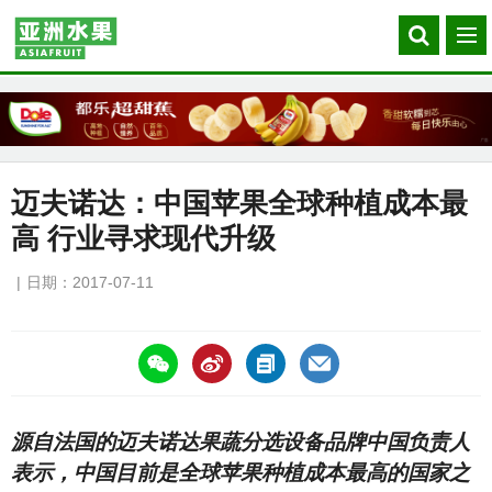
Search
菜
our
单
site
迈夫诺达：中国苹果全球种植成本最
高 行业寻求现代升级
日期：2017-07-11
https://asiafruitchina.net/16157.html
源自法国的迈夫诺达果蔬分选设备品牌中国负责人
表示，中国目前是全球苹果种植成本最高的国家之