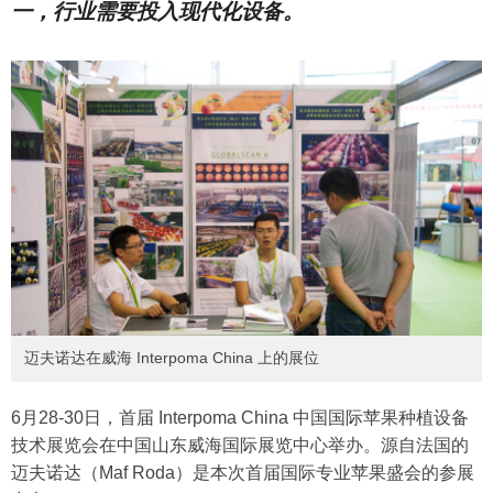
一，行业需要投入现代化设备。
迈夫诺达在威海 Interpoma China 上的展位
6月28-30日，首届 Interpoma China 中国国际苹果种植设备
技术展览会在中国山东威海国际展览中心举办。源自法国的
迈夫诺达（Maf Roda）是本次首届国际专业苹果盛会的参展