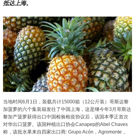
抵达上海。
当地时间6月1日，装载共计15000箱（12公斤装）哥斯达黎
加菠萝的六个集装箱发往了中国上海，这是继今年3月哥斯达
黎加产菠萝获得出口中国检验检疫协议后，该国本季正首次
对华出口菠萝。该国种植出口协会Canapep的Abel Chaves
称，该批水果来自四家出口商: Grupo Acón，Agromonte，