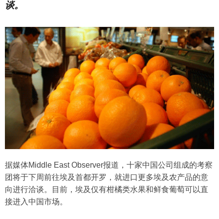
谈。
据媒体Middle East Observer报道，十家中国公司组成的考察
团将于下周前往埃及首都开罗，就进口更多埃及农产品的意
向进行洽谈。目前，埃及仅有柑橘类水果和鲜食葡萄可以直
接进入中国市场。