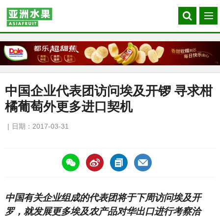
Search
菜
our
单
site
中国企业代表团访问埃及开锣 寻求柑
橘葡萄外更多进口契机
日期：2017-03-31
https://asiafruitchina.net/16007.html
中国有关企业组成的代表团将于下周访问埃及开
罗，就发展更多埃及农产品对华出口进行考察洽