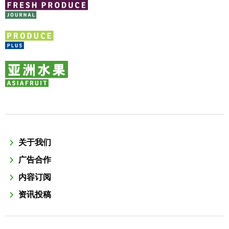
关于我们
广告合作
内容订阅
资讯投稿