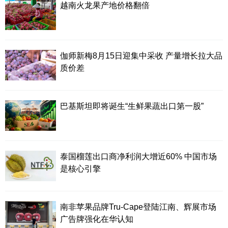
越南火龙果产地价格翻倍
伽师新梅8月15日迎集中采收 产量增长拉大品
质价差
巴基斯坦即将诞生“生鲜果蔬出口第一股”
泰国榴莲出口商净利润大增近60% 中国市场
是核心引擎
南非苹果品牌Tru-Cape登陆江南、辉展市场
广告牌强化在华认知