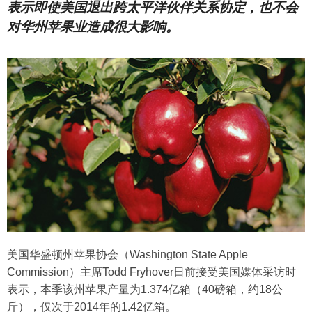
表示即使美国退出跨太平洋伙伴关系协定，也不会
对华州苹果业造成很大影响。
美国华盛顿州苹果协会（Washington State Apple
Commission）主席Todd Fryhover日前接受美国媒体采访时
表示，本季该州苹果产量为1.374亿箱（40磅箱，约18公
斤），仅次于2014年的1.42亿箱。