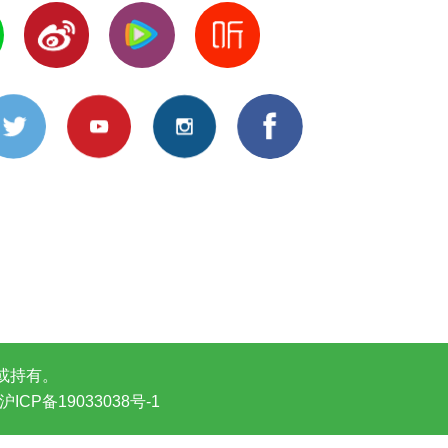
或持有。
ICP备19033038号-1