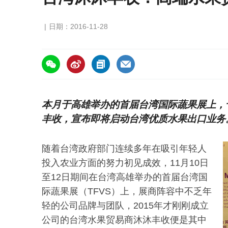
日期：2016-11-28
https://asiafruitchina.net/15797.html
本月于高雄举办的首届台湾国际蔬果展上，
丰收，宣布即将启动台湾优质水果出口业务
随着台湾政府部门连续多年在吸引年轻人
投入农业方面的努力初见成效，11月10日
至12日期间在台湾高雄举办的首届台湾国
际蔬果展（TFVS）上，展商阵容中不乏年
轻的公司品牌与团队，2015年才刚刚成立
公司的台湾水果贸易商沐沐丰收便是其中