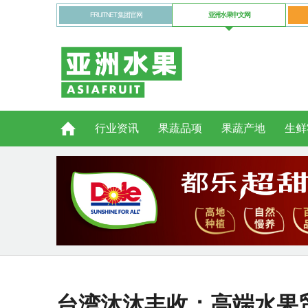
FRUITNET 集团官网
亚洲水果中文网
行业资讯
果蔬品项
果蔬产地
生鲜
台湾沐沐丰收：高端水果