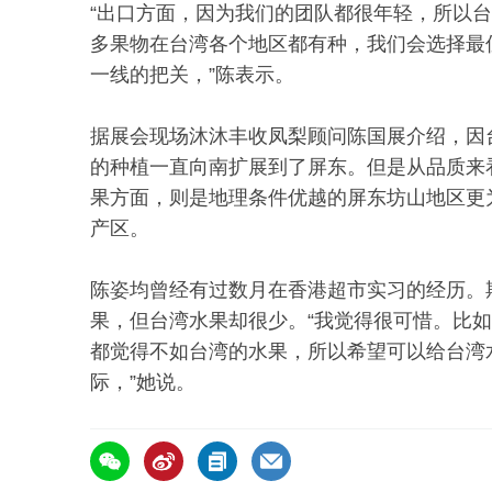
“出口方面，因为我们的团队都很年轻，所以
多果物在台湾各个地区都有种，我们会选择最
一线的把关，”陈表示。
据展会现场沐沐丰收凤梨顾问陈国展介绍，因
的种植一直向南扩展到了屏东。但是从品质来
果方面，则是地理条件优越的屏东坊山地区更
产区。
陈姿均曾经有过数月在香港超市实习的经历。
果，但台湾水果却很少。“我觉得很可惜。比
都觉得不如台湾的水果，所以希望可以给台湾
际，”她说。