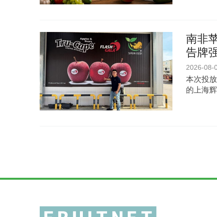
南非苹
告牌
2026-08-
本次投放
的上海辉