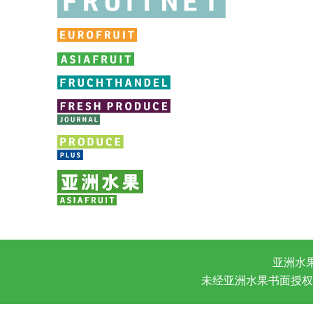
亚洲水
未经亚洲水果书面授权