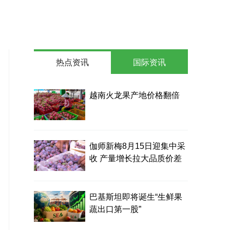
热点资讯
国际资讯
越南火龙果产地价格翻倍
伽师新梅8月15日迎集中采
收 产量增长拉大品质价差
巴基斯坦即将诞生“生鲜果
蔬出口第一股”