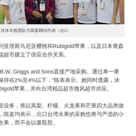
沐沐丰收团队与凤梨顾问代表（左2）
塔斯马尼亚樱桃和Rubigold苹果，以及日本青森
端超市建立了供应合作关系。
 Griggs and Sons直接产地采购。通过单一果
持在2%至4%以下，”陈表表示。她同时透露，沐
ubigold苹果，并向台湾精品超市微风超市供应。
新业务，将以凤梨、柠檬、火龙果和芒果四大品类做
，陈姿均表示，出口台湾水果的采购也将与严选的小
水果，而不会以量取胜。