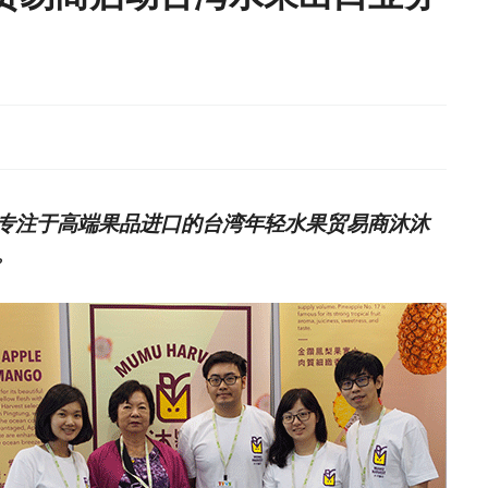
专注于高端果品进口的台湾年轻水果贸易商沐沐
。