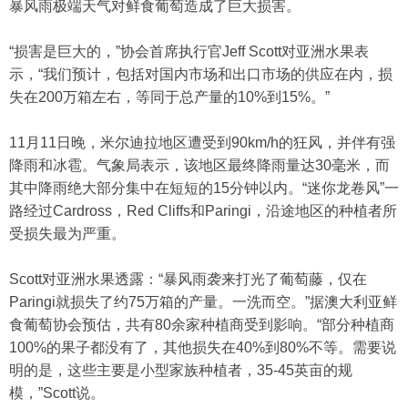
暴风雨极端天气对鲜食葡萄造成了巨大损害。
“损害是巨大的，”协会首席执行官Jeff Scott对亚洲水果表
示，“我们预计，包括对国内市场和出口市场的供应在内，损
失在200万箱左右，等同于总产量的10%到15%。”
11月11日晚，米尔迪拉地区遭受到90km/h的狂风，并伴有强
降雨和冰雹。气象局表示，该地区最终降雨量达30毫米，而
其中降雨绝大部分集中在短短的15分钟以内。“迷你龙卷风”一
路经过Cardross，Red Cliffs和Paringi，沿途地区的种植者所
受损失最为严重。
Scott对亚洲水果透露：“暴风雨袭来打光了葡萄藤，仅在
Paringi就损失了约75万箱的产量。一洗而空。”据澳大利亚鲜
食葡萄协会预估，共有80余家种植商受到影响。“部分种植商
100%的果子都没有了，其他损失在40%到80%不等。需要说
明的是，这些主要是小型家族种植者，35-45英亩的规
模，”Scott说。