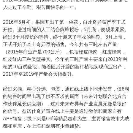
人走过了辛勤、艰苦而快乐的一年。
2016年5月初，果园开出了第一朵花，自此奇异莓产季正式
开始。进过精细的人工结合熊蜂授粉，5月底，便硕果累累。
经过3个月漫长的等待，终于迎来了丰收的时刻。8月上旬，
正式开始了本土奇异莓的销售。今年共有三吨左右产量
（2015年商业产量700公斤），包括绿皮绿肉，红皮绿肉，
红皮红肉三种类型果实。今年的三吨产量主要来自2013年种
植的10亩试验地，随着随后开辟的新种植地实现商业出产，
2017年至2019年产量会大幅提升。
经过采摘、精心分选、包装，通过线上线下同步发售，仅6周
的销售时间里出现了供不应求的局面（未来计划联合北方合
作伙伴延长供应期），这对未来奇异莓产业发展无疑是很好
的信号。益诺仕奇异莓在线上主要是通过微信和商家自有
APP销售；线下则是Olé等精品超市为主，主要销售城市为成
都和重庆，在上海和深圳有少量铺货。