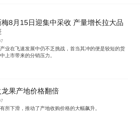
梅8月15日迎集中采收 产量增长拉大品
差
07
产业在飞速发展中仍不乏挑战，首当其冲的便是较短的货
中上市带来的分销压力。
火龙果产地价格翻倍
07
有所下滑，推动了产地收购价格的大幅飙升。