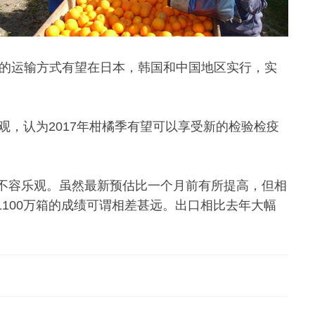
新的运输方式有望在日本，韩国和中国地区实行，实
观，认为2017年柑橘季有望可以享受新的检验检疫
不容乐观。虽然最新预估比一个月前有所提高，但相
1100万箱的成绩可谓相差甚远。出口相比去年大幅