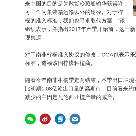
来中国的目的是为散货冷藏船输华获得许
可，作为集装箱运输以外的途径。对于柠
檬的准入标准，我们也寻求取代方案，”该
组织表示，并指出2017年产季开始前，这一
现集运。
对于南非柠檬准入协议的修改，CGA也表示乐
标准，造福该国柠檬种植商。
随着今年南非柑橘季走向结束，本季出口表现
比初期1.08亿箱出口量的高期待，目前看来约
减少的主因是瓦伦西亚橙产量的减产。