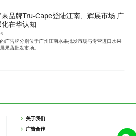
果品牌Tru-Cape登陆江南、辉展市场 广
强化在华认知
05
的广告牌分别位于广州江南水果批发市场与专营进口水果
展果蔬批发市场。
关于我们
广告合作