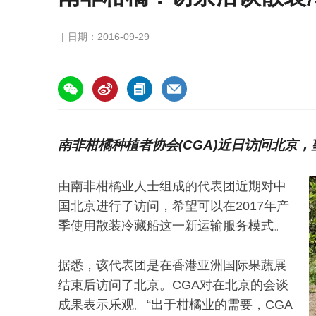
日期：2016-09-29
https://asiafruitchina.net/15685.html
南非柑橘种植者协会(CGA)近日访问北京
由南非柑橘业人士组成的代表团近期对中
国北京进行了访问，希望可以在2017年产
季使用散装冷藏船这一新运输服务模式。
据悉，该代表团是在香港亚洲国际果蔬展
结束后访问了北京。CGA对在北京的会谈
成果表示乐观。“出于柑橘业的需要，CGA