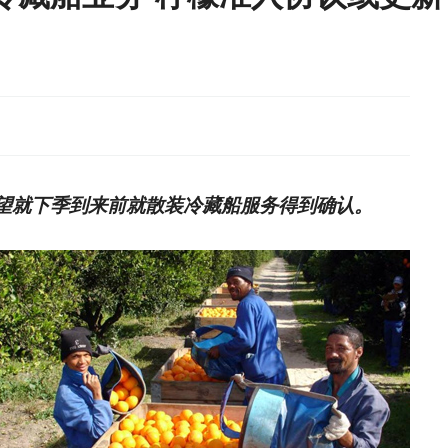
，望就下季到来前就散装冷藏船服务得到确认。