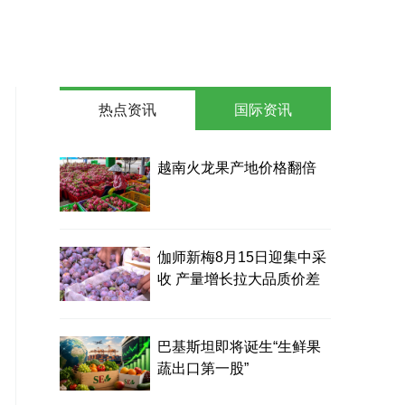
热点资讯
国际资讯
越南火龙果产地价格翻倍
伽师新梅8月15日迎集中采
收 产量增长拉大品质价差
巴基斯坦即将诞生“生鲜果
蔬出口第一股”