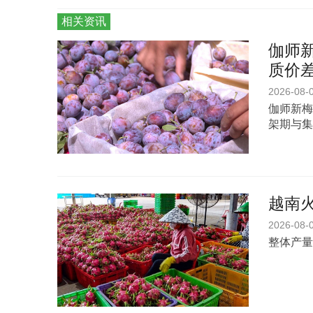
相关资讯
伽师新
质价
2026-08-
伽师新梅
架期与集
越南
2026-08-
整体产量