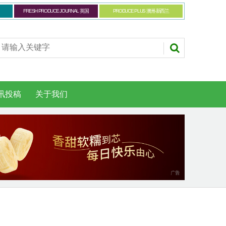
FRESH PRODUCE JOURNAL 英国
PRODUCE PLUS 澳洲-新西兰
讯投稿
关于我们