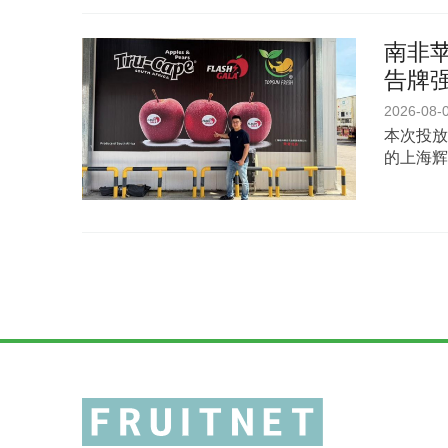
南非苹
告牌
2026-08-
本次投放
的上海辉