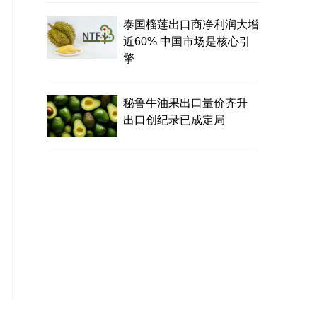
泰国榴莲出口商净利润大增
近60% 中国市场是核心引
擎
秘鲁牛油果出口量价齐升
出口创纪录已成定局