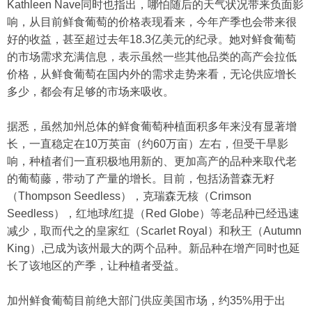
Kathleen Nave同时也指出，哪怕随后的天气状况带来负面影
响，从目前鲜食葡萄的价格表现看来，今年产季也会带来很
好的收益，甚至超过去年18.3亿美元的纪录。她对鲜食葡萄
的市场需求充满信息，表示虽然一些其他品类的高产会拉低
价格，从鲜食葡萄在国内外的需求走势来看，无论供应增长
多少，都会有足够的市场来吸收。
据悉，虽然加州总体的鲜食葡萄种植面积多年来没有显著增
长，一直稳定在10万英亩（约60万亩）左右，但受干旱影
响，种植者们一直积极地用新的、更加高产的品种来取代老
的葡萄藤，带动了产量的增长。目前，包括汤普森无籽
（Thompson Seedless），克瑞森无核（Crimson
Seedless），红地球/红提（Red Globe）等老品种已经迅速
减少，取而代之的皇家红（Scarlet Royal）和秋王（Autumn
King）,已成为该州最大的两个品种。新品种在增产同时也延
长了该地区的产季，让种植者受益。
加州鲜食葡萄目前绝大部门供应美国市场，约35%用于出