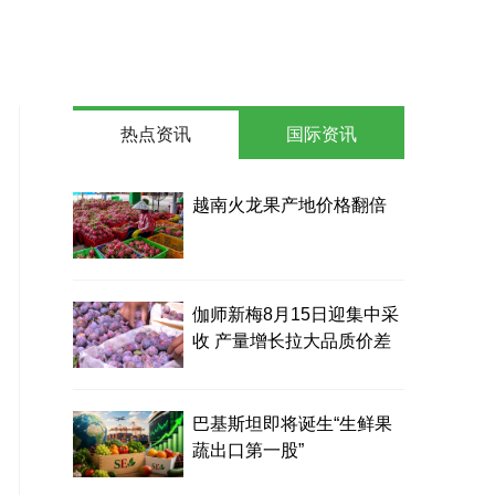
热点资讯
国际资讯
越南火龙果产地价格翻倍
伽师新梅8月15日迎集中采
收 产量增长拉大品质价差
巴基斯坦即将诞生“生鲜果
蔬出口第一股”