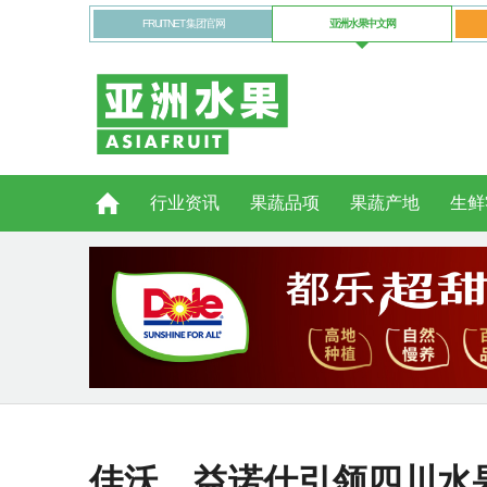
FRUITNET 集团官网
亚洲水果中文网
行业资讯
果蔬品项
果蔬产地
生鲜
佳沃、益诺仕引领四川水