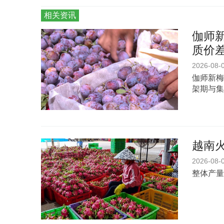
相关资讯
伽师新
质价
2026-08-
伽师新梅
架期与集
越南
2026-08-
整体产量