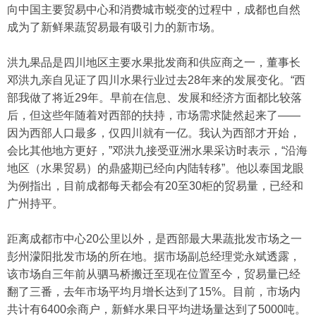
向中国主要贸易中心和消费城市蜕变的过程中，成都也自然
成为了新鲜果蔬贸易最有吸引力的新市场。
洪九果品是四川地区主要水果批发商和供应商之一，董事长
邓洪九亲自见证了四川水果行业过去28年来的发展变化。“西
部我做了将近29年。早前在信息、发展和经济方面都比较落
后，但这些年随着对西部的扶持，市场需求陡然起来了——
因为西部人口最多，仅四川就有一亿。我认为西部才开始，
会比其他地方更好，”邓洪九接受亚洲水果采访时表示，“沿海
地区（水果贸易）的鼎盛期已经向内陆转移”。他以泰国龙眼
为例指出，目前成都每天都会有20至30柜的贸易量，已经和
广州持平。
距离成都市中心20公里以外，是西部最大果蔬批发市场之一
彭州濛阳批发市场的所在地。据市场副总经理党永斌透露，
该市场自三年前从驷马桥搬迁至现在位置至今，贸易量已经
翻了三番，去年市场平均月增长达到了15%。目前，市场内
共计有6400余商户，新鲜水果日平均进场量达到了5000吨。