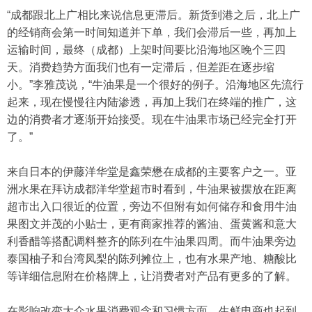
“成都跟北上广相比来说信息更滞后。新货到港之后，北上广
的经销商会第一时间知道并下单，我们会滞后一些，再加上
运输时间，最终（成都）上架时间要比沿海地区晚个三四
天。消费趋势方面我们也有一定滞后，但差距在逐步缩
小。”李雅茂说，“牛油果是一个很好的例子。沿海地区先流行
起来，现在慢慢往内陆渗透，再加上我们在终端的推广，这
边的消费者才逐渐开始接受。现在牛油果市场已经完全打开
了。”
来自日本的伊藤洋华堂是鑫荣懋在成都的主要客户之一。亚
洲水果在拜访成都洋华堂超市时看到，牛油果被摆放在距离
超市出入口很近的位置，旁边不但附有如何储存和食用牛油
果图文并茂的小贴士，更有商家推荐的酱油、蛋黄酱和意大
利香醋等搭配调料整齐的陈列在牛油果四周。而牛油果旁边
泰国柚子和台湾凤梨的陈列摊位上，也有水果产地、糖酸比
等详细信息附在价格牌上，让消费者对产品有更多的了解。
在影响改变大众水果消费观念和习惯方面，生鲜电商也起到