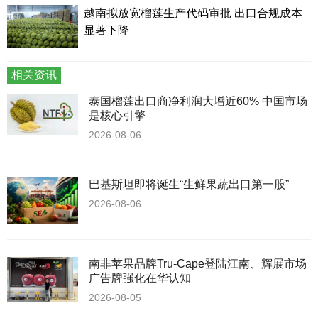
越南拟放宽榴莲生产代码审批 出口合规成本
显著下降
相关资讯
泰国榴莲出口商净利润大增近60% 中国市场
是核心引擎
2026-08-06
巴基斯坦即将诞生“生鲜果蔬出口第一股”
2026-08-06
南非苹果品牌Tru-Cape登陆江南、辉展市场
广告牌强化在华认知
2026-08-05