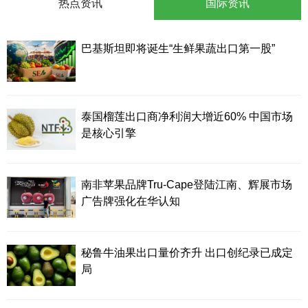
热点资讯
国际资讯
巴基斯坦即将诞生“生鲜果蔬出口第一股”
泰国榴莲出口商净利润大增近60% 中国市场
是核心引擎
南非苹果品牌Tru-Cape登陆江南、辉展市场
广告牌强化在华认知
秘鲁牛油果出口量价齐升 出口创纪录已成定
局