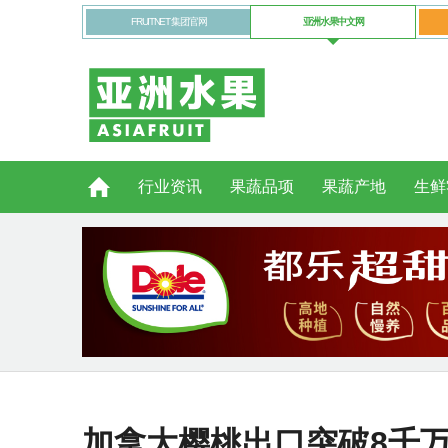
FRUITNET 集团官网
亚洲水果中文网
行业资讯
果蔬品项
果蔬产地
生鲜
加拿大樱桃出口突破8千万