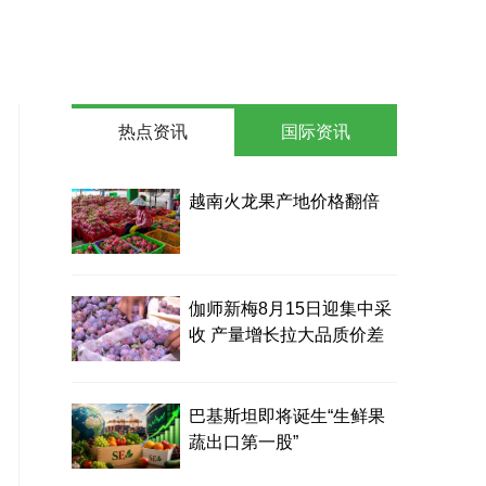
热点资讯
国际资讯
越南火龙果产地价格翻倍
伽师新梅8月15日迎集中采
收 产量增长拉大品质价差
巴基斯坦即将诞生“生鲜果
蔬出口第一股”