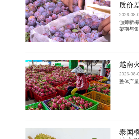
质价
2026-08-
伽师新梅
架期与集
越南
2026-08-
整体产量
泰国榴