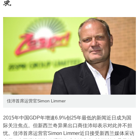
求。
佳沛首席运营官Simon Limmer
2015年中国GDP年增速6.9%创25年最低的新闻近日成为国
际关注焦点。但新西兰奇异果出口商佳沛却表示对此并不担
忧。佳沛首席运营官Simon Limmer近日接受新西兰媒体采访