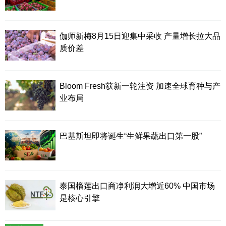
伽师新梅8月15日迎集中采收 产量增长拉大品
质价差
Bloom Fresh获新一轮注资 加速全球育种与产
业布局
巴基斯坦即将诞生“生鲜果蔬出口第一股”
泰国榴莲出口商净利润大增近60% 中国市场
是核心引擎