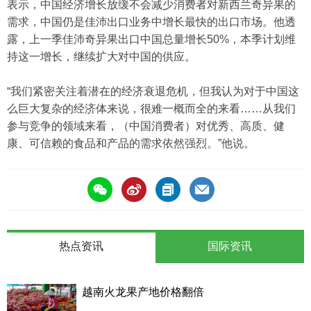
表示，中国经济增长放缓不会减少消费者对新西兰奇异果的
需求，中国仍是佳沛出口业务中增长最快的出口市场。他透
露，上一季佳沛奇异果出口中国总量增长50%，本季计划维
持这一增长，继续扩大对中国的供应。
“我们紧密关注着潜在的经济衰退危机，但我认为对于中国这
么巨大复杂的经济体来说，很难一概而全的来看……从我们
参与竞争的领域来看，（中国消费者）对优秀、高质、健
康、可信赖的食品和产品的需求依然强烈。”他说。
热点资讯
国际资讯
越南火龙果产地价格翻倍