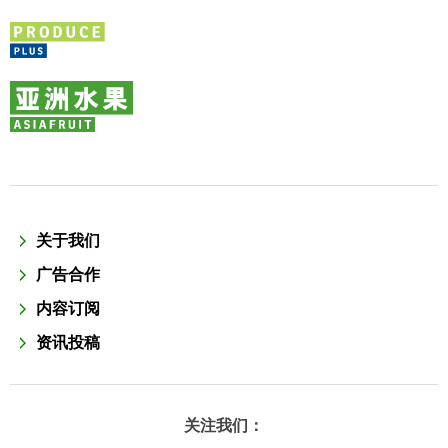
关于我们
广告合作
内容订阅
资讯投稿
关注我们：