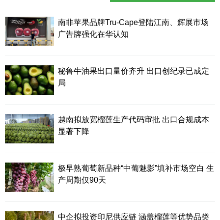
南非苹果品牌Tru-Cape登陆江南、辉展市场
广告牌强化在华认知
秘鲁牛油果出口量价齐升 出口创纪录已成定
局
越南拟放宽榴莲生产代码审批 出口合规成本
显著下降
极早熟葡萄新品种“中葡魅影”填补市场空白 生
产周期仅90天
中企拟投资印尼供应链 涵盖榴莲等优势品类