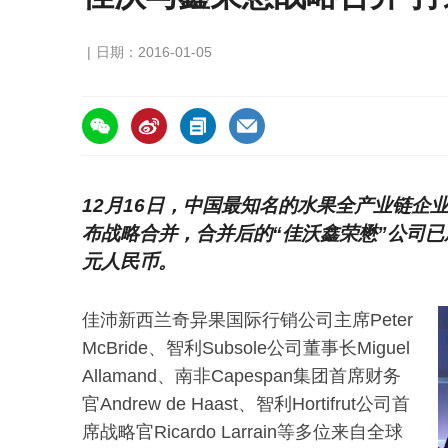
日期：2016-01-05
https://asiafruitchina.net/15249.html
12月16日，中国最知名的水果全产业链企
布战略合并，合并后的“佳沃鑫荣懋”公司已
元人民币。
佳沛新西兰奇异果国际行销公司主席Peter
McBride、智利Subsole公司董事长Miguel
Allamand、南非Capespan集团首席财务
官Andrew de Haast、智利Hortifrut公司首
席战略官Ricardo Larrain等多位来自全球