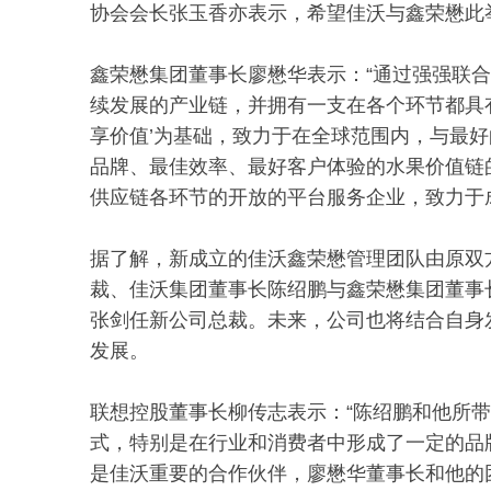
协会会长张玉香亦表示，希望佳沃与鑫荣懋此
鑫荣懋集团董事长廖懋华表示：“通过强强联合
续发展的产业链，并拥有一支在各个环节都具
享价值’为基础，致力于在全球范围内，与最
品牌、最佳效率、最好客户体验的水果价值链
供应链各环节的开放的平台服务企业，致力于
据了解，新成立的佳沃鑫荣懋管理团队由原双
裁、佳沃集团董事长陈绍鹏与鑫荣懋集团董事
张剑任新公司总裁。未来，公司也将结合自身
发展。
联想控股董事长柳传志表示：“陈绍鹏和他所带
式，特别是在行业和消费者中形成了一定的品
是佳沃重要的合作伙伴，廖懋华董事长和他的