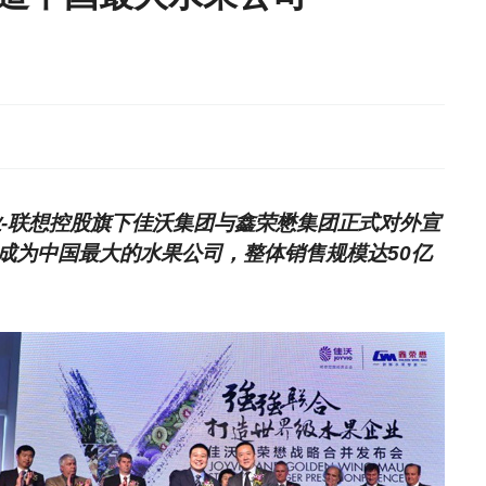
业-联想控股旗下佳沃集团与鑫荣懋集团正式对外宣
成为中国最大的水果公司，整体销售规模达50亿