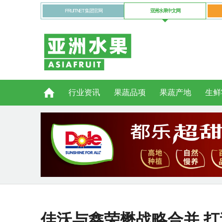
FRUITNET 集团官网
亚洲水果中文网
行业资讯
果蔬品项
果蔬产地
生鲜
佳沃与鑫荣懋战略合并 