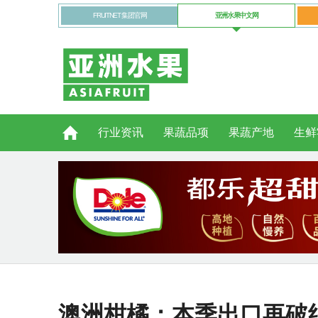
FRUITNET 集团官网
亚洲水果中文网
行业资讯
果蔬品项
果蔬产地
生鲜
澳洲柑橘：本季出口再破纪