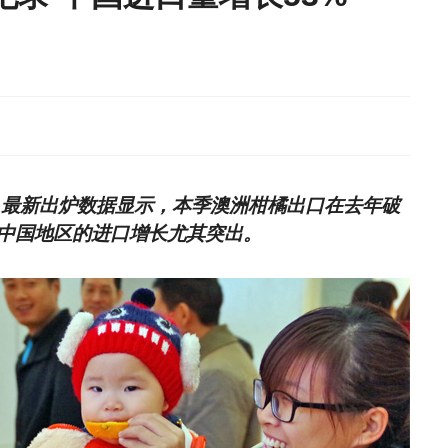
，最新出炉数据显示，本季澳洲柑橘出口在去年破
。中国地区的进口增长尤其突出。