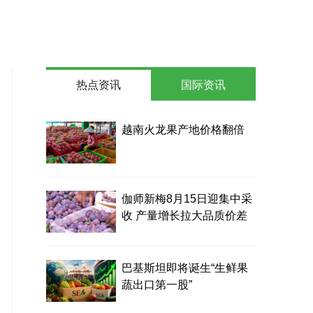
热点资讯
国际资讯
越南火龙果产地价格翻倍
伽师新梅8月15日迎集中采
收 产量增长拉大品质价差
巴基斯坦即将诞生“生鲜果
蔬出口第一股”