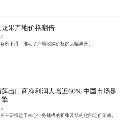
火龙果产地价格翻倍
07
有所下滑，推动了产地收购价格的大幅飙升。
莲出口商净利润大增近60% 中国市场是
引擎
06
长主要得益于核心业务规模的扩张及结构化的定价策略。