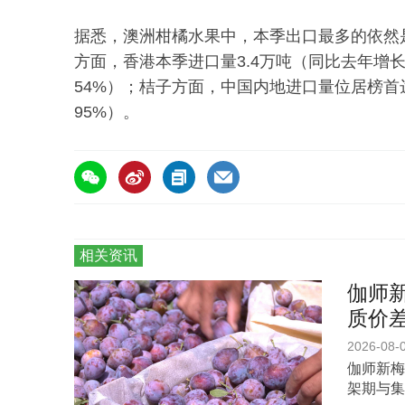
据悉，澳洲柑橘水果中，本季出口最多的依然是
方面，香港本季进口量3.4万吨（同比去年增
54%）；桔子方面，中国内地进口量位居榜首达
95%）。
相关资讯
伽师新
质价
2026-08-
伽师新梅
架期与集