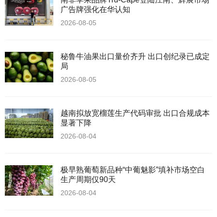
广告牌强化在华认知
2026-08-05
秘鲁牛油果出口量价齐升 出口创纪录已成定
局
2026-08-05
越南拟放宽榴莲生产代码审批 出口合规成本
显著下降
2026-08-04
极早熟葡萄新品种“中葡魅影”填补市场空白
生产周期仅90天
2026-08-04