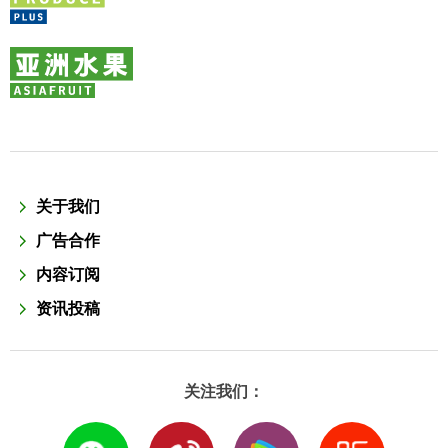
关于我们
广告合作
内容订阅
资讯投稿
关注我们：