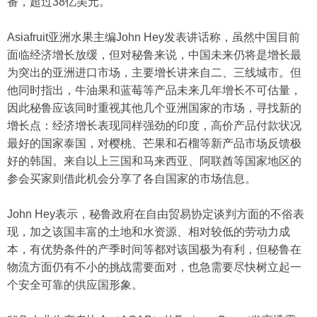
番，超过38亿美元。
Asiafruit亚洲水果主编John Hey发表讲话称，虽然中国目前
面临经济增长放缓，但对秘鲁来说，中国未来仍将是增长最
为突出的亚洲进口市场，主要增长讲来自二、三线城市。但
他同时指出，牛油果和蓝莓等产品未来几年增长不可估量，
因此秘鲁应该同时重视其他几个亚洲国家的市场，寻找新的
增长点：经济增长表现同样强劲的印度，高价产品付款状况
最好的国家泰国，对樱桃、芒果和石榴等新产品市场反馈极
好的韩国。来自以上三国和马来西亚、阿联酋等国家地区的
参会买家则借此机会分享了各自国家的市场信息。
John Hey表示，秘鲁政府在自由贸易协定谈判方面的不俗表
现，加之该国丰富的土地和水资源、相对较低的劳动力成
本，有优势条件的产季时间等都对该国极为有利，但秘鲁在
物流方面仍有不小的挑战需要面对，也急需要尽快树立起一
个安全可靠的供应国形象。