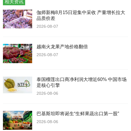
相关资讯
伽师新梅8月15日迎集中采收 产量增长拉大
品质价差
2026-08-07
越南火龙果产地价格翻倍
2026-08-07
泰国榴莲出口商净利润大增近60% 中国市场
是核心引擎
2026-08-06
巴基斯坦即将诞生“生鲜果蔬出口第一股”
2026-08-06