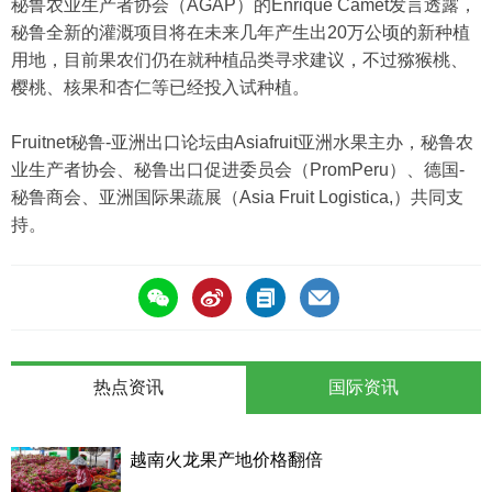
秘鲁农业生产者协会（AGAP）的Enrique Camet发言透露，
秘鲁全新的灌溉项目将在未来几年产生出20万公顷的新种植
用地，目前果农们仍在就种植品类寻求建议，不过猕猴桃、
樱桃、核果和杏仁等已经投入试种植。
Fruitnet秘鲁-亚洲出口论坛由Asiafruit亚洲水果主办，秘鲁农
业生产者协会、秘鲁出口促进委员会（PromPeru）、德国-
秘鲁商会、亚洲国际果蔬展（Asia Fruit Logistica,）共同支
持。
热点资讯
国际资讯
越南火龙果产地价格翻倍