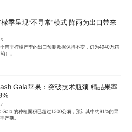
檬季呈现“不寻常”模式 降雨为出口带来
15
个南非柠檬产季的出口预测数据保持不变，仍为4940万箱
斤箱）。
lash Gala苹果：突破技术瓶颈 精品果率
3%
17
cks Gala 的种植面积已超过1300公顷，预计其中约81%的果
丰产期。