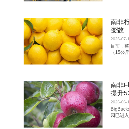
南非柠
变数
2026-07-
目前，整
（15公
南非F
提升5
2026-06-
BigBu
园已进入