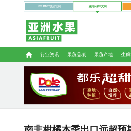
FRUITNET 集团官网
亚洲水果中文网
行业资讯
果蔬品项
果蔬产地
生鲜
南非柑橘本季出口远超预