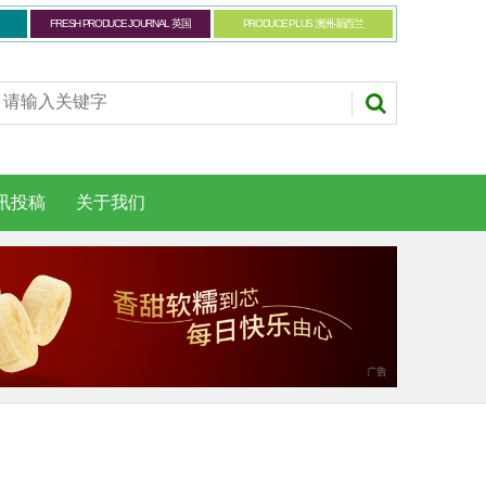
FRESH PRODUCE JOURNAL 英国
PRODUCE PLUS 澳洲-新西兰
讯投稿
关于我们