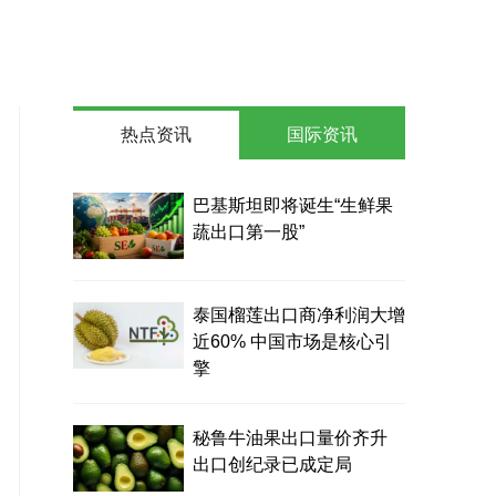
热点资讯
国际资讯
巴基斯坦即将诞生“生鲜果
蔬出口第一股”
泰国榴莲出口商净利润大增
近60% 中国市场是核心引
擎
秘鲁牛油果出口量价齐升
出口创纪录已成定局